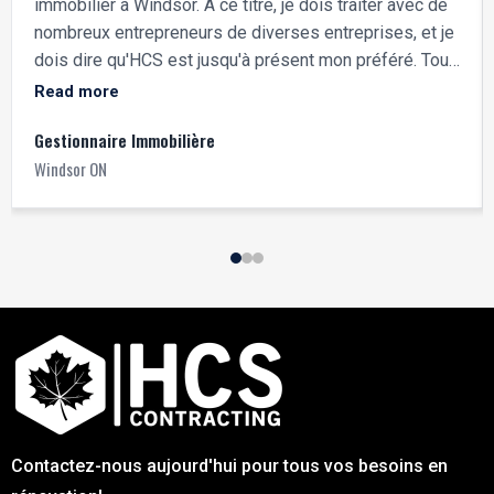
immobilier à Windsor. À ce titre, je dois traiter avec de
nombreux entrepreneurs de diverses entreprises, et je
dois dire qu'HCS est jusqu'à présent mon préféré. Tout
le monde est toujours très poli, le chargé de projet est
Read more
très efficace et professionnel, et ils vont tous au-delà
Gestionnaire Immobilière
des attentes en restant jusqu'aux petites heures du
Windsor ON
matin pour terminer un projet quand j'en ai besoin.
Contactez-nous aujourd'hui pour tous vos besoins en